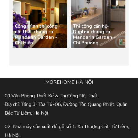
Công trình thi công
Thi công căn hộ
nội thất chung cư
Duplex chung cư
Mandarin Garden -
Mandarin Garden -
Chị Hiền
Chị Phương
MOREHOME HÀ NỘI
01.Văn Phòng Thiết Kế & Thi Công Nội Thất
Điạ chỉ: Tầng 3, Tòa T6-08, Đường Tôn Quang Phiệt, Quận
Bắc Từ Liêm, Hà Nội
02: Nhà máy sản xuất đồ gỗ số 1: Xã Thượng Cát, Từ Liêm,
Hà Nội..