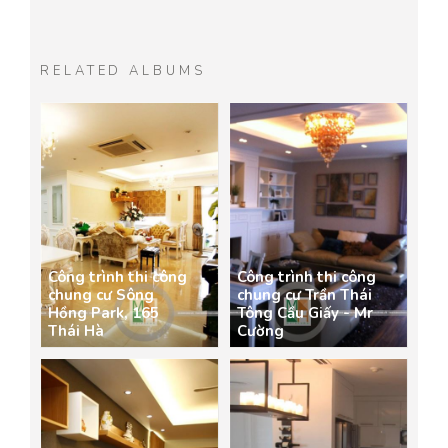
RELATED ALBUMS
Công trình thi công
Công trình thi công
chung cư Sông
chung cư Trần Thái
Hồng Park, 165
Tông Cầu Giấy - Mr
Thái Hà
Cường