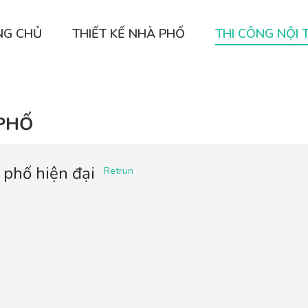
NG CHỦ
THIẾT KẾ NHÀ PHỐ
THI CÔNG NỘI 
 PHỐ
à phố hiện đại
Retrun