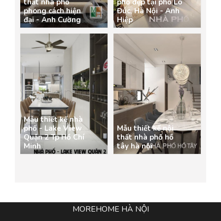
thất nhà phố
phố đẹp tại phố Lò
phong cách hiện
Đúc, Hà Nội - Anh
đại - Anh Cường
Hiệp
Mẫu thiết kế nhà
phố - Lake View
Mẫu thiết kế nội
Quận 2 Tp Hồ Chí
thất nhà phố hồ
Minh
tây hà nội
MOREHOME HÀ NỘI