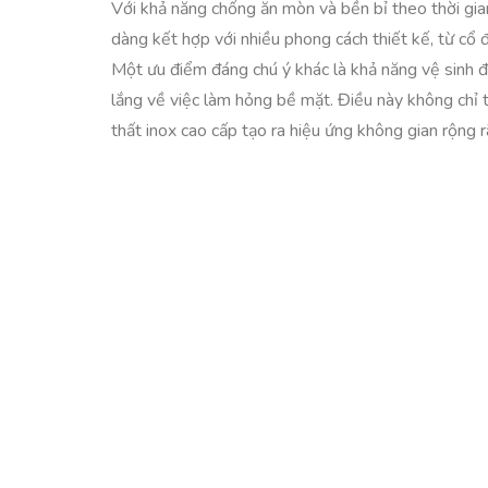
Với khả năng chống ăn mòn và bền bỉ theo thời gian,
dàng kết hợp với nhiều phong cách thiết kế, từ cổ đ
Một ưu điểm đáng chú ý khác là khả năng vệ sinh đơ
lắng về việc làm hỏng bề mặt. Điều này không chỉ t
thất inox cao cấp tạo ra hiệu ứng không gian rộng 
Dễ Dàng Vệ Sinh 
Một trong những đặc điểm quan trọng nhất là khả
hiệu quả, đồng thời hạn chế sự bám bẩn và vi khuẩ
Thêm vào đó, nội thất inox còn nổi bật với độ bền vư
kiện khí hậu khác nhau, từ ẩm ướt đến khô ráo. Điều
inox cao cấp, bạn không chỉ mang lại giá trị cho ng