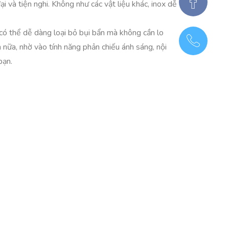
i và tiện nghi. Không như các vật liệu khác, inox dễ
 có thể dễ dàng loại bỏ bụi bẩn mà không cần lo
 nữa, nhờ vào tính năng phản chiếu ánh sáng, nội
bạn.
n bóng, giúp việc lau chùi trở nên nhanh chóng và
, sản phẩm inox có thể tồn tại lâu dài dưới các điều
ng tiêu cực đến môi trường. Khi đầu tư vào nội thất
ên nhiên.