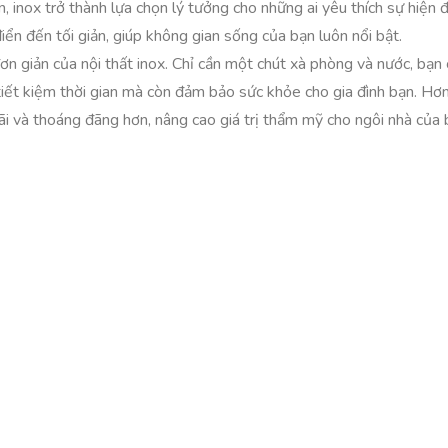
 inox trở thành lựa chọn lý tưởng cho những ai yêu thích sự hiện đạ
iển đến tối giản, giúp không gian sống của bạn luôn nổi bật.
n giản của nội thất inox. Chỉ cần một chút xà phòng và nước, bạn
iết kiệm thời gian mà còn đảm bảo sức khỏe cho gia đình bạn. Hơn
rãi và thoáng đãng hơn, nâng cao giá trị thẩm mỹ cho ngôi nhà của 
Và Bảo Quản
 năng
dễ dàng vệ sinh và bảo quản
. Chất liệu inox có bề mặt nhẵ
n, đảm bảo môi trường sống luôn sạch sẽ và an toàn.
ợt trội so với nhiều loại vật liệu khác. Không bị ăn mòn hay gỉ sét
 này không chỉ tiết kiệm chi phí thay thế mà còn giảm thiểu tác độ
ôi nhà mà còn góp phần vào lối sống bền vững và thân thiện với thi